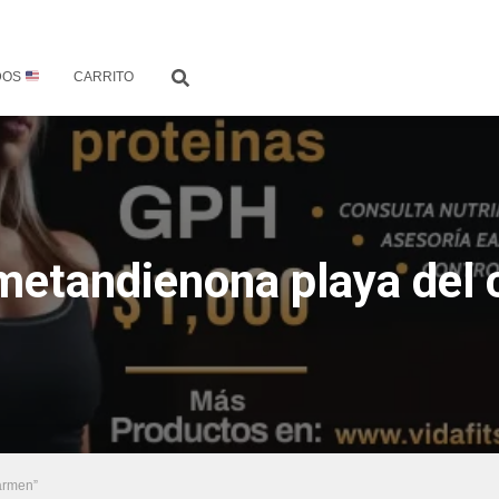
DOS
CARRITO
metandienona playa del
armen”