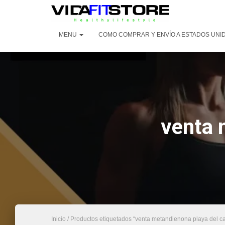
MENU
COMO COMPRAR Y ENVÍO A ESTADOS UNI
venta 
Inicio
/ Productos etiquetados “venta metandienona playa del c