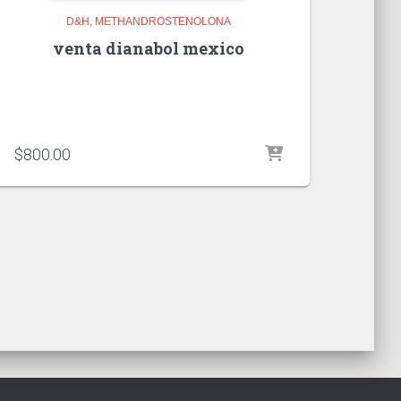
D&H
METHANDROSTENOLONA
venta dianabol mexico
$
800.00