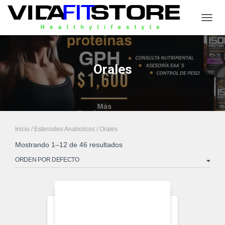
CAMB
Orales
Inicio
/
Esteroides Anabolicos
/ Orales
Mostrando 1–12 de 46 resultados