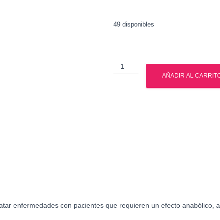
49 disponibles
Dianabol
-
AÑADIR AL CARRIT
Metandrostenolona
-
Watson
cantidad
atar enfermedades con pacientes que requieren un efecto anabólico, a