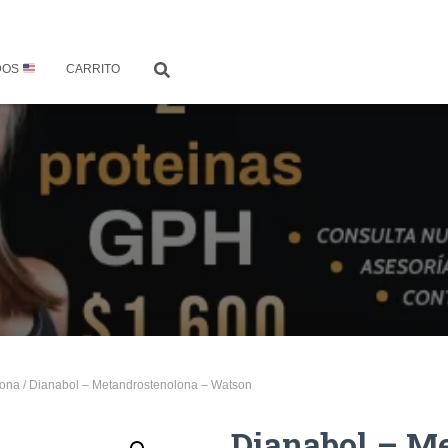
DOS
CARRITO
lona
/ Dianabol – Metandrostenolona – Watson
Dianabol – M