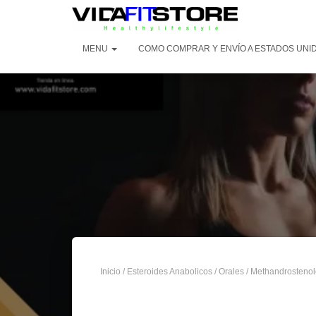
MENU
COMO COMPRAR Y ENVÍO A ESTADOS UNI
Inicio
/
Esteroides Anabolicos
/
Orales
/
Methandrosteno