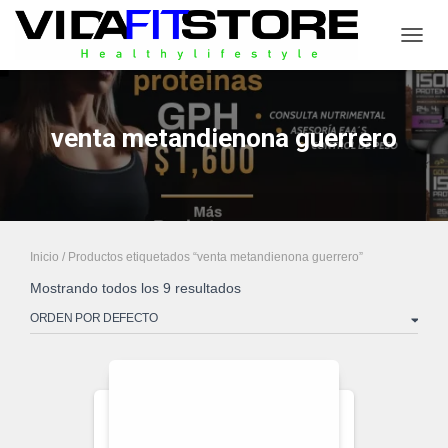
CAMB
venta metandienona guerrero
Inicio
/ Productos etiquetados “venta metandienona guerrero”
Mostrando todos los 9 resultados