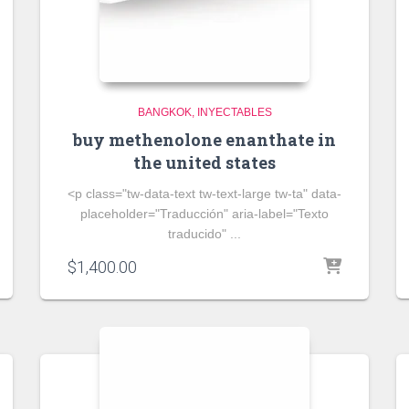
BANGKOK
INYECTABLES
buy methenolone enanthate in
the united states
<p class="tw-data-text tw-text-large tw-ta" data-
placeholder="Traducción" aria-label="Texto
traducido" ...
$
1,400.00