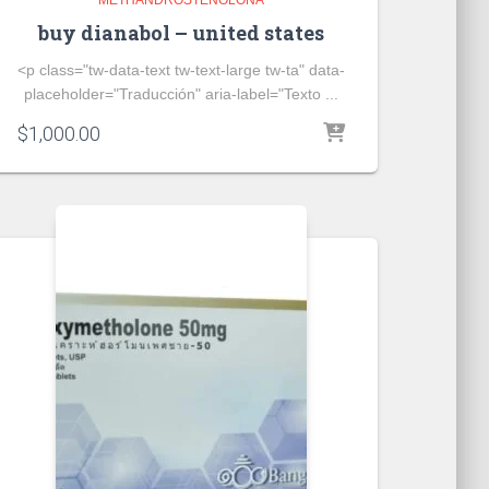
METHANDROSTENOLONA
buy dianabol – united states
<p class="tw-data-text tw-text-large tw-ta" data-
placeholder="Traducción" aria-label="Texto ...
$
1,000.00