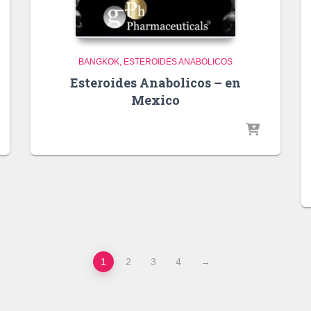
BANGKOK
ESTEROIDES ANABOLICOS
Esteroides Anabolicos – en
Mexico
1
2
3
4
→