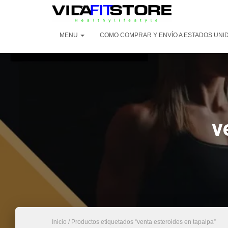
MENU
COMO COMPRAR Y ENVÍO A ESTADOS UNI
v
Inicio
/ Productos etiquetados “venta esteroides en tapalpa”