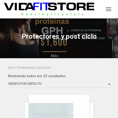
CAMB
Protectores y post ciclo
Inicio
/ Protectores y post ciclo
Mostrando todos los 10 resultados