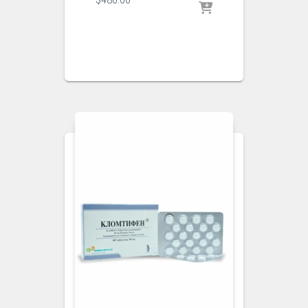
$
480.00