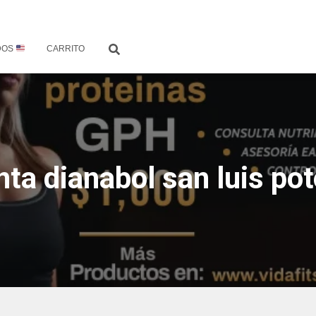
DOS
CARRITO
nta dianabol san luis pot