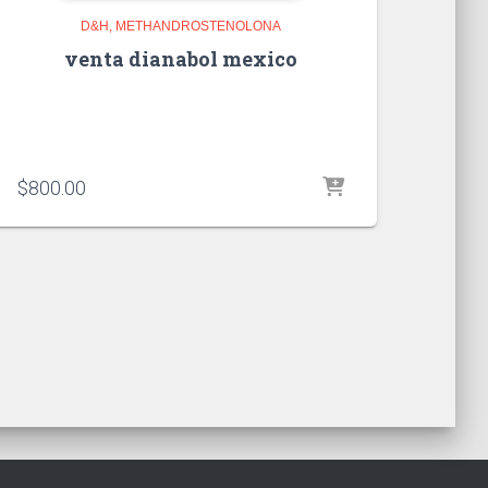
D&H
METHANDROSTENOLONA
venta dianabol mexico
$
800.00