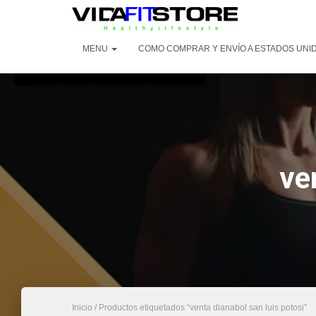
MENU
COMO COMPRAR Y ENVÍO A ESTADOS UNI
ve
Inicio
/ Productos etiquetados “venta dianabol san luis potosi”