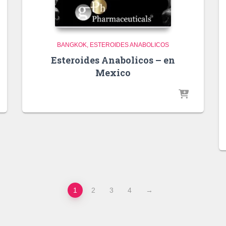
BANGKOK
ESTEROIDES ANABOLICOS
Esteroides Anabolicos – en
Mexico
1
2
3
4
→