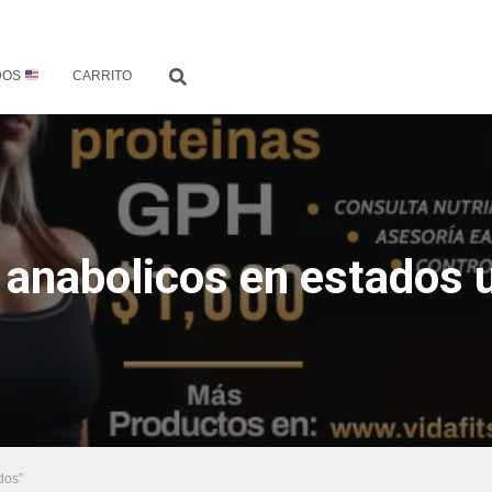
DOS
CARRITO
 anabolicos en estados 
dos”