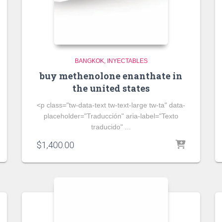
BANGKOK
INYECTABLES
buy methenolone enanthate in
the united states
<p class="tw-data-text tw-text-large tw-ta" data-
placeholder="Traducción" aria-label="Texto
traducido" ...
$
1,400.00