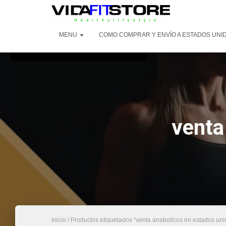
MENU
COMO COMPRAR Y ENVÍO A ESTADOS UNI
venta
Inicio
/ Productos etiquetados “venta anabolicos en estados uni