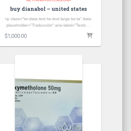
METHANDROSTENOLONA
buy dianabol – united states
<p class="tw-data-text tw-text-large tw-ta" data-
placeholder="Traducción" aria-label="Texto ...
$
1,000.00