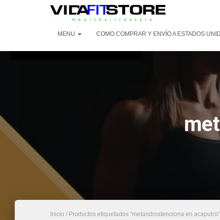
MENU
COMO COMPRAR Y ENVÍO A ESTADOS UNI
met
Inicio
/ Productos etiquetados “metandrostenolona en acapulco