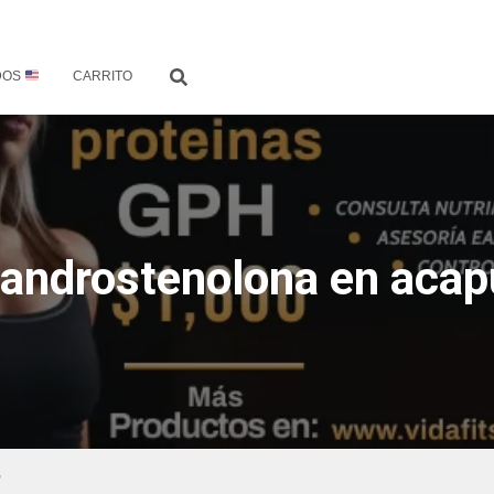
DOS
CARRITO
androstenolona en acap
”