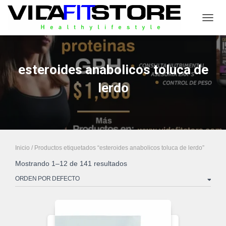
CAMB
esteroides anabolicos toluca de
lerdo
Inicio
/ Productos etiquetados “esteroides anabolicos toluca de lerdo”
Mostrando 1–12 de 141 resultados