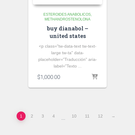
ESTEROIDES ANABOLICOS
METHANDROSTENOLONA
buy dianabol –
united states
<p class="tw-data-text tw-text-
large tw-ta" data-
placeholder="Traducción" aria-
label="Texto ...
$
1,000.00
1
2
3
4
10
11
12
→
…