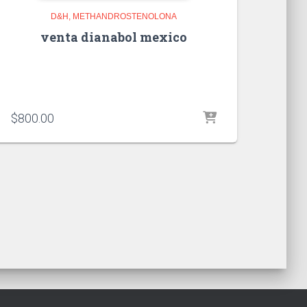
D&H
METHANDROSTENOLONA
venta dianabol mexico
$
800.00