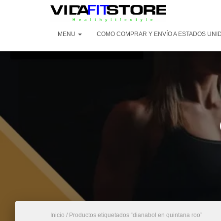
MENU
COMO COMPRAR Y ENVÍO A ESTADOS UNI
Inicio
/ Productos etiquetados “dianabol en quintana roo”