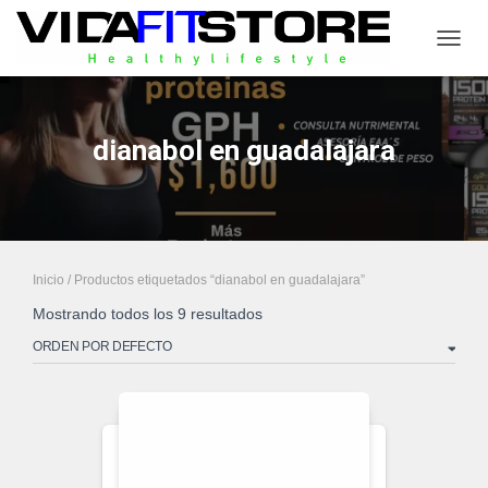
CAMB
dianabol en guadalajara
Inicio
/ Productos etiquetados “dianabol en guadalajara”
Mostrando todos los 9 resultados