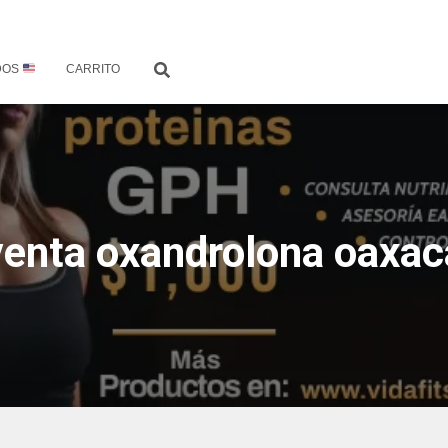
DOS
CARRITO
venta oxandrolona oaxac