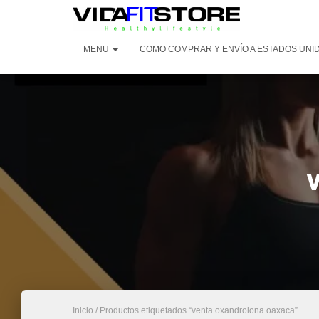
MENU
COMO COMPRAR Y ENVÍO A ESTADOS UNI
Inicio
/ Productos etiquetados “venta oxandrolona oaxaca”