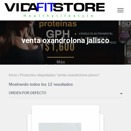
CAMB
venta oxandrolona jalisco
Inicio
/ Productos etiquetados “venta oxandrolona jalisco”
Mostrando todos los 12 resultados