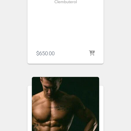
Clembuterol
$
650.00