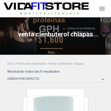
CAMB
venta clenbuterol chiapas
Inicio
/ Productos etiquetados “venta clenbuterol chiapas”
Mostrando todos los 8 resultados