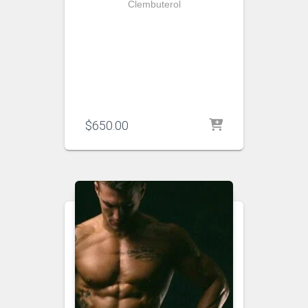
Clembuterol
$
650.00