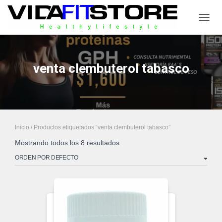
CAMB
venta clembuterol tabasco
Inicio
/ Productos etiquetados “venta clembuterol tabasco”
Mostrando todos los 8 resultados