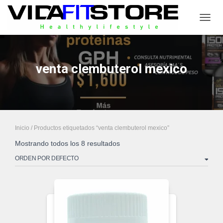
CAMB
venta clembuterol mexico
Inicio
/ Productos etiquetados “venta clembuterol mexico”
Mostrando todos los 8 resultados