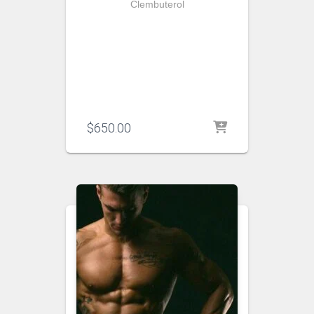
Clembuterol
$
650.00