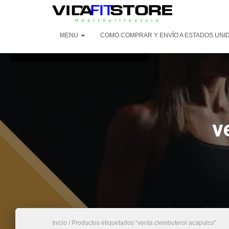
MENU
COMO COMPRAR Y ENVÍO A ESTADOS UNI
v
Inicio
/ Productos etiquetados “venta clembuterol acapulco”