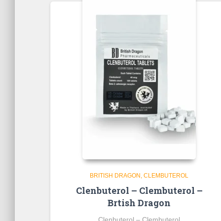
BRITISH DRAGON
CLEMBUTEROL
Clenbuterol – Clembuterol –
Brtish Dragon
Clenbuterol – Clembuterol