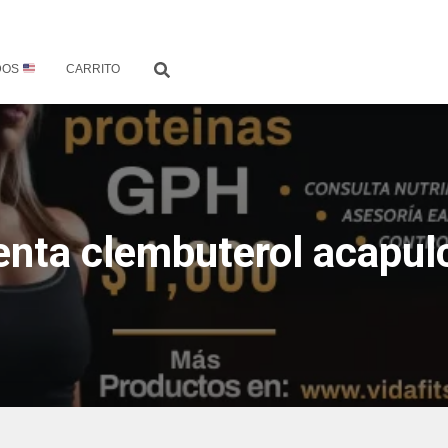
DOS
CARRITO
enta clembuterol acapul