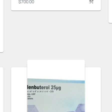
$
700.00