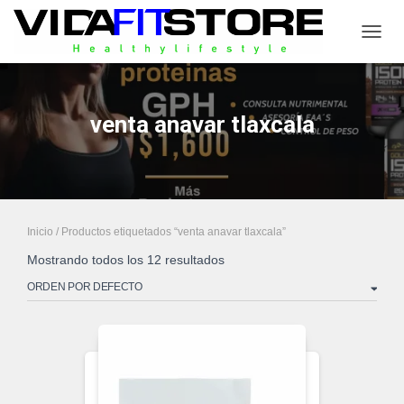
CAMB
venta anavar tlaxcala
Inicio
/ Productos etiquetados “venta anavar tlaxcala”
Mostrando todos los 12 resultados