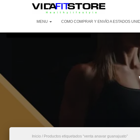
MENU
COMO COMPRAR Y ENVÍO A ESTADOS UNI
Inicio
/ Productos etiquetados “venta anavar guanajuato”