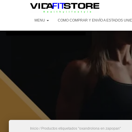
MENU
COMO COMPRAR Y ENVÍO A ESTADOS UNI
Inicio
/ Productos etiquetados “oxandrolona en zapopan”