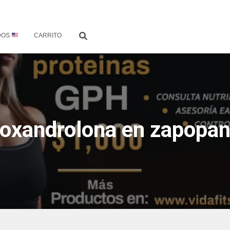
DOS
CARRITO
oxandrolona en zapopa