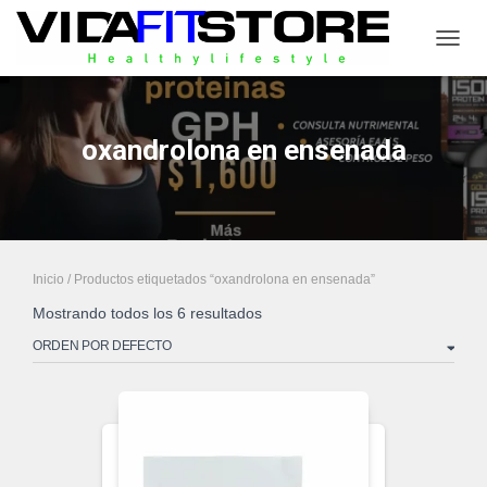
CAMB
oxandrolona en ensenada
Inicio
/ Productos etiquetados “oxandrolona en ensenada”
Mostrando todos los 6 resultados