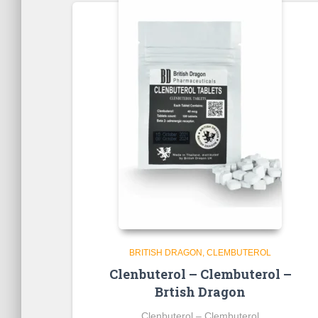
BRITISH DRAGON
CLEMBUTEROL
Clenbuterol – Clembuterol –
Brtish Dragon
Clenbuterol – Clembuterol