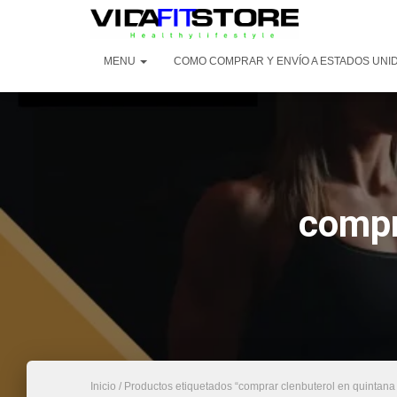
MENU
COMO COMPRAR Y ENVÍO A ESTADOS UNI
compr
Inicio
/ Productos etiquetados “comprar clenbuterol en quintana