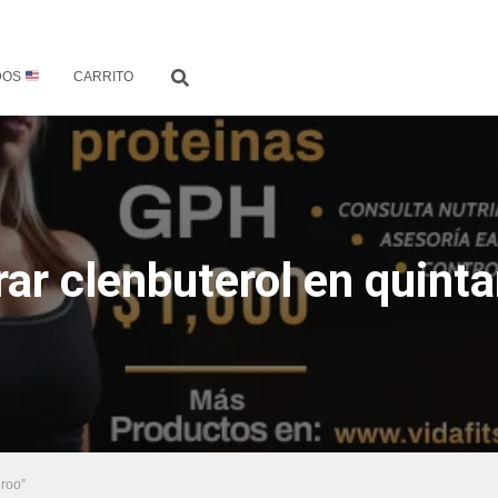
DOS
CARRITO
ar clenbuterol en quinta
 roo”