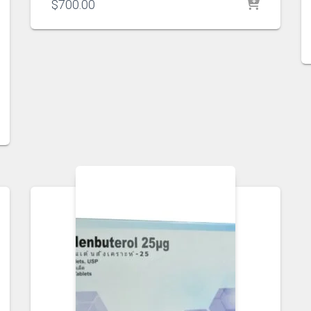
$
700.00