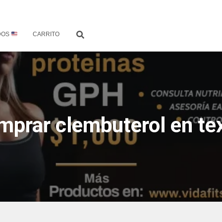
DOS
CARRITO
mprar clembuterol en te