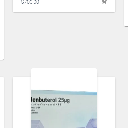
$
700.00