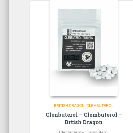
BRITISH DRAGON
CLEMBUTEROL
Clenbuterol – Clembuterol –
Brtish Dragon
Clenbuterol – Clembuterol