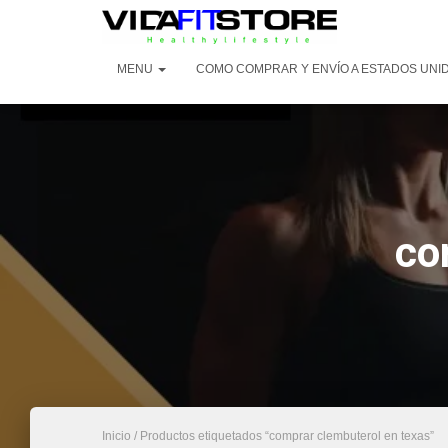
MENU
COMO COMPRAR Y ENVÍO A ESTADOS UNI
co
Inicio
/ Productos etiquetados “comprar clembuterol en texas”