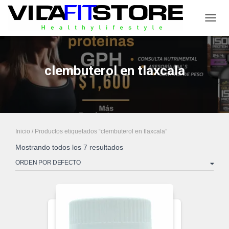
CAMB
clembuterol en tlaxcala
Inicio
/ Productos etiquetados “clembuterol en tlaxcala”
Mostrando todos los 7 resultados