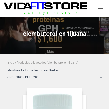
CAMB
clembuterol en tijuana
Inicio
/ Productos etiquetados “clembuterol en tijuana”
Mostrando todos los 8 resultados