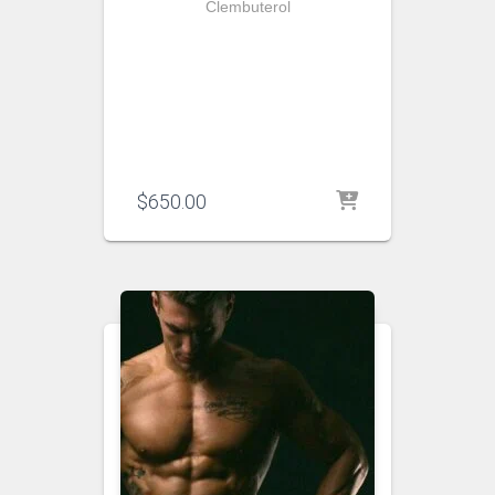
Clembuterol
$
650.00