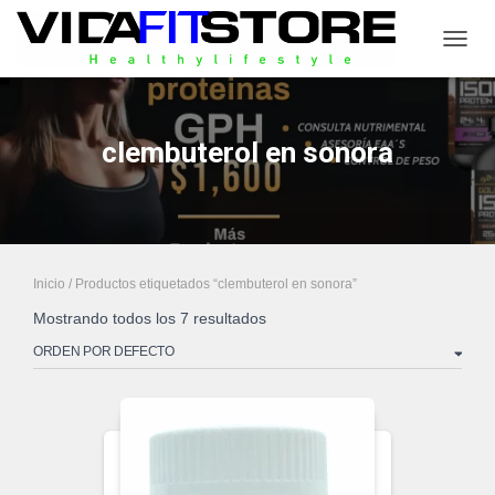
CAMB
clembuterol en sonora
Inicio
/ Productos etiquetados “clembuterol en sonora”
Mostrando todos los 7 resultados