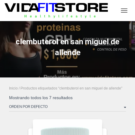
CAMB
clembuterol en san miguel de
allende
Inicio
/ Productos etiquetados “clembuterol en san miguel de allende”
Mostrando todos los 7 resultados