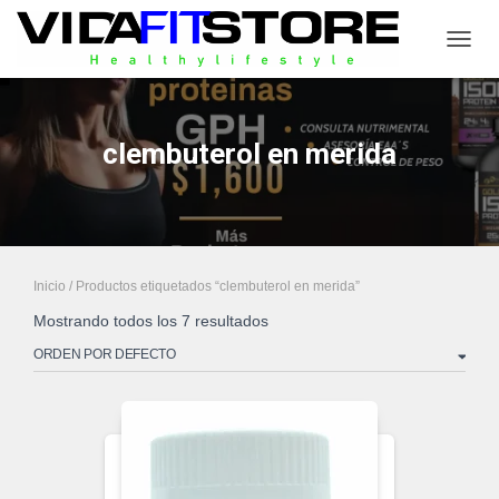
CAMB
clembuterol en merida
Inicio
/ Productos etiquetados “clembuterol en merida”
Mostrando todos los 7 resultados