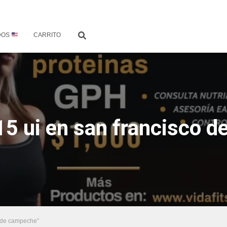
DOS
CARRITO
5 ui en san francisco 
o de campeche”