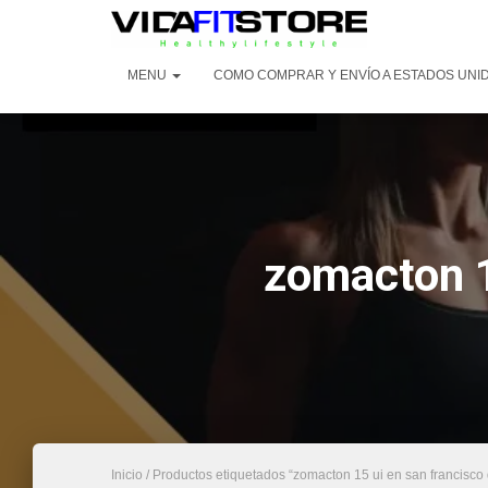
MENU
COMO COMPRAR Y ENVÍO A ESTADOS UNI
zomacton 1
Inicio
/ Productos etiquetados “zomacton 15 ui en san francisc