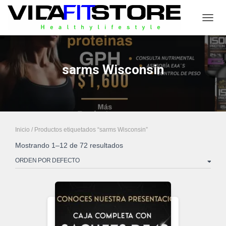
CAMB
sarms Wisconsin
Inicio
/ Productos etiquetados “sarms Wisconsin”
Mostrando 1–12 de 72 resultados