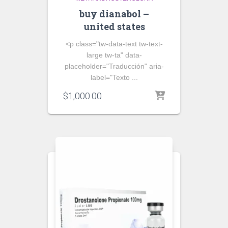
buy dianabol –
united states
<p class="tw-data-text tw-text-
large tw-ta" data-
placeholder="Traducción" aria-
label="Texto ...
$
1,000.00