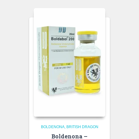
BOLDENONA
BRITISH DRAGON
Boldenona –