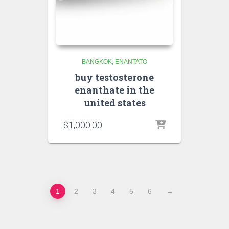
BANGKOK
ENANTATO
buy testosterone
enanthate in the
united states
$
1,000.00
1
2
3
4
5
6
→