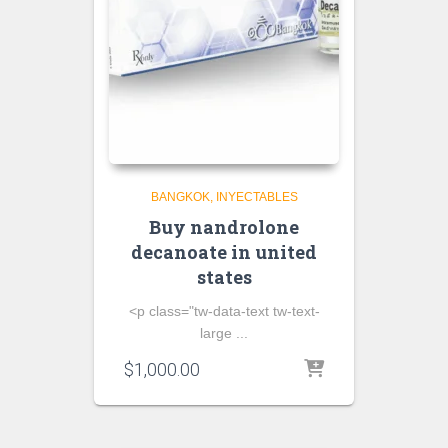
BANGKOK
INYECTABLES
Buy nandrolone
decanoate in united
states
<p class="tw-data-text tw-text-
large ...
$
1,000.00