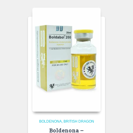
BOLDENONA
BRITISH DRAGON
Boldenona –