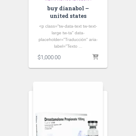
buy dianabol –
united states
<p class="tw-data-text tw-text-
large tw-ta" data-
placeholder="Traducción" aria-
label="Texto ...
$
1,000.00