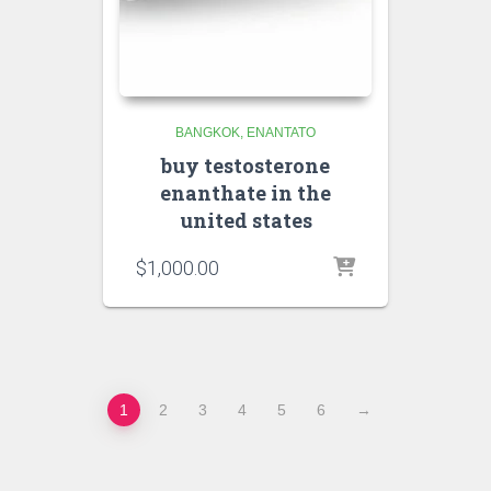
BANGKOK
ENANTATO
buy testosterone
enanthate in the
united states
$
1,000.00
1
2
3
4
5
6
→