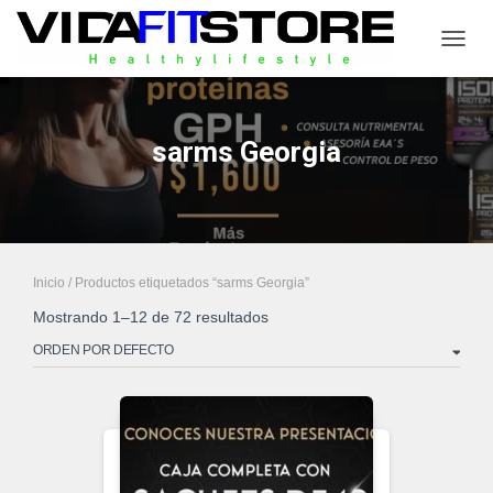
CAMB
sarms Georgia
Inicio
/ Productos etiquetados “sarms Georgia”
Mostrando 1–12 de 72 resultados