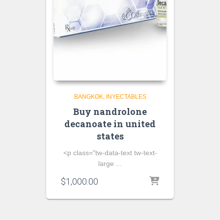
BANGKOK
INYECTABLES
Buy nandrolone
decanoate in united
states
<p class="tw-data-text tw-text-
large ...
$
1,000.00