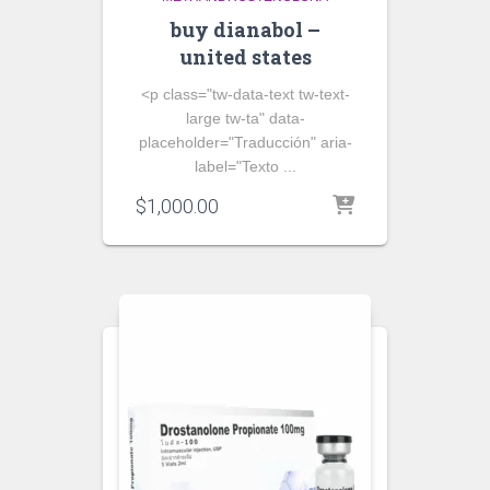
buy dianabol –
united states
<p class="tw-data-text tw-text-
large tw-ta" data-
placeholder="Traducción" aria-
label="Texto ...
$
1,000.00