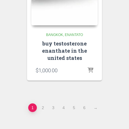
BANGKOK
ENANTATO
buy testosterone
enanthate in the
united states
$
1,000.00
1
2
3
4
5
6
→