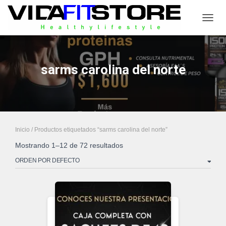
CAMB
sarms carolina del norte
Inicio
/ Productos etiquetados “sarms carolina del norte”
Mostrando 1–12 de 72 resultados