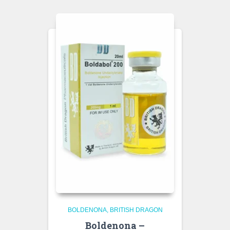
BOLDENONA
BRITISH DRAGON
Boldenona –