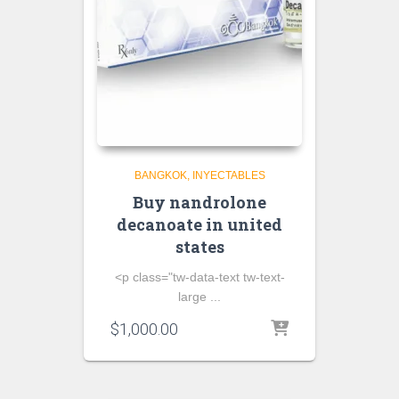
BANGKOK
INYECTABLES
Buy nandrolone
decanoate in united
states
<p class="tw-data-text tw-text-
large ...
$
1,000.00