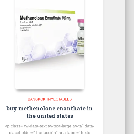
BANGKOK
INYECTABLES
buy methenolone enanthate in
the united states
<p class="tw-data-text tw-text-large tw-ta" data-
placeholder="Traducción" aria-label="Texto