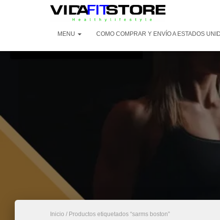
MENU
COMO COMPRAR Y ENVÍO A ESTADOS UNI
Inicio
/ Productos etiquetados “sarms boston”