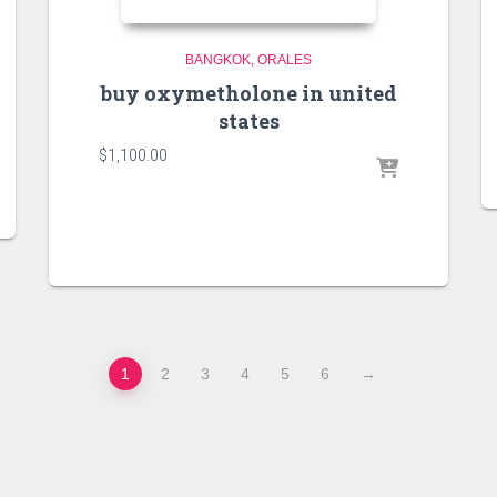
BANGKOK
ORALES
buy oxymetholone in united
states
$
1,100.00
1
2
3
4
5
6
→