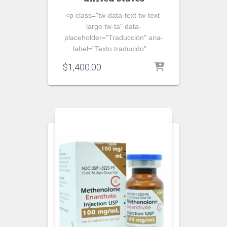
<p class="tw-data-text tw-text-
large tw-ta" data-
placeholder="Traducción" aria-
label="Texto traducido" ...
$
1,400.00