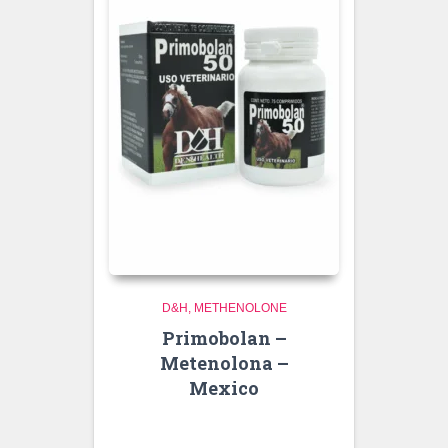
D&H
METHENOLONE
Primobolan –
Metenolona –
Mexico