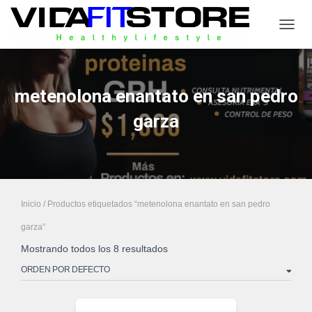
CAMB
metenolona enantato en san pedro
garza
Inicio
/ Productos etiquetados “metenolona enantato en san pedro
garza”
Mostrando todos los 8 resultados