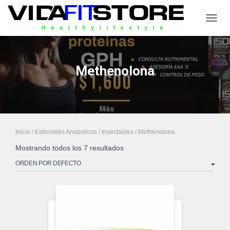
CAMB
Methenolona
Inicio
/
Esteroides Anabolicos
/
Inyectables
/ Methenolona
Mostrando todos los 7 resultados