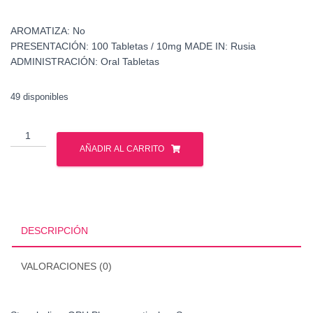
AROMATIZA:
No
PRESENTACIÓN:
100 Tabletas / 10mg
MADE IN:
Rusia
ADMINISTRACIÓN:
Oral Tabletas
49 disponibles
Stenabolic
-
AÑADIR AL CARRITO
GPH
Pharmaceuticals
-
Sarms
cantidad
DESCRIPCIÓN
VALORACIONES (0)