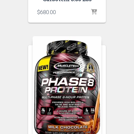
$
680.00