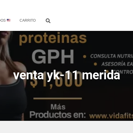
DOS
CARRITO
venta yk-11 merida