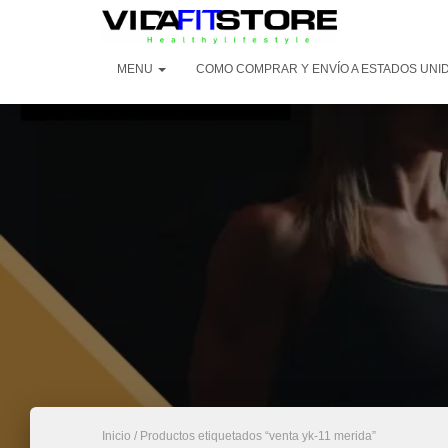
MENU
COMO COMPRAR Y ENVÍO A ESTADOS UNI
Inicio
/ Productos etiquetados “venta yk-11 merida”