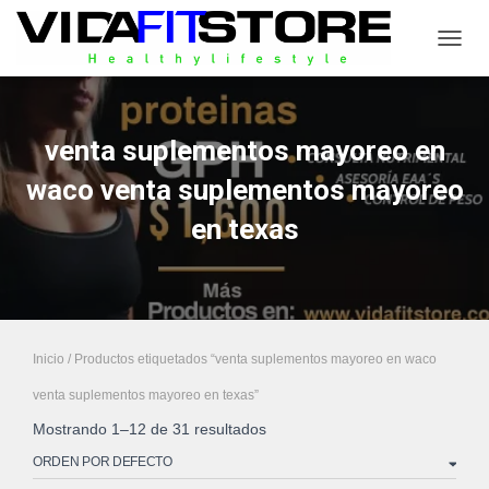
CAMB
venta suplementos mayoreo en
waco venta suplementos mayoreo
en texas
Inicio
/ Productos etiquetados “venta suplementos mayoreo en waco
venta suplementos mayoreo en texas”
Mostrando 1–12 de 31 resultados