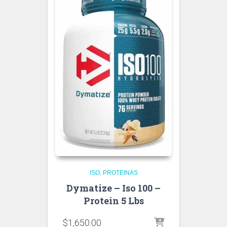
ISO
PROTEINAS
Dymatize – Iso 100 –
Protein 5 Lbs
$
1,650.00