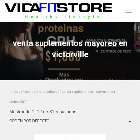
CAMB
venta suplementos mayoreo en
victorville
Inicio
/ Productos etiquetados “venta suplementos mayoreo en
victorville”
Mostrando 1–12 de 31 resultados