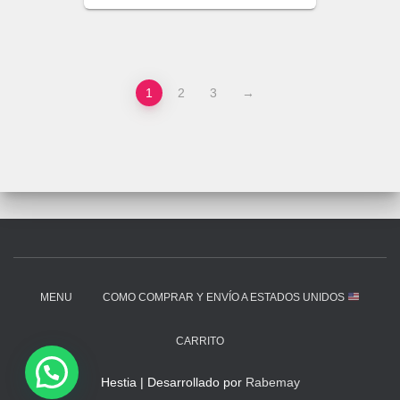
1
2
3
→
MENU
COMO COMPRAR Y ENVÍO A ESTADOS UNIDOS
CARRITO
Hestia | Desarrollado por
Rabemay