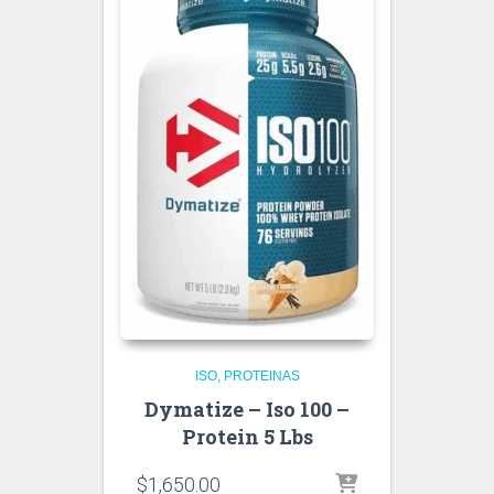
ISO
PROTEINAS
Dymatize – Iso 100 –
Protein 5 Lbs
$
1,650.00