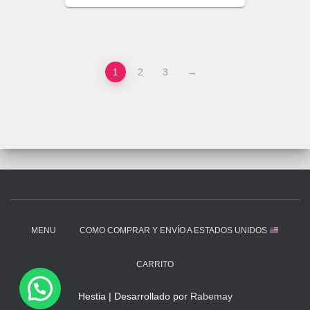
1
2
3
→
MENU
COMO COMPRAR Y ENVÍO A ESTADOS UNIDOS
CARRITO
Hestia | Desarrollado por
Rabemay