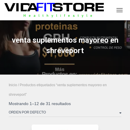
CAMB
venta suplementos mayoreo en
shreveport
Inicio
/ Productos etiquetados “venta suplementos mayoreo en
shreveport”
Mostrando 1–12 de 31 resultados