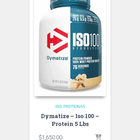
ISO
PROTEINAS
Dymatize – Iso 100 –
Protein 5 Lbs
$
1,650.00