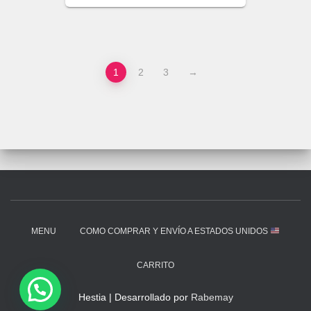
1
2
3
→
MENU
COMO COMPRAR Y ENVÍO A ESTADOS UNIDOS
CARRITO
Hestia | Desarrollado por
Rabemay