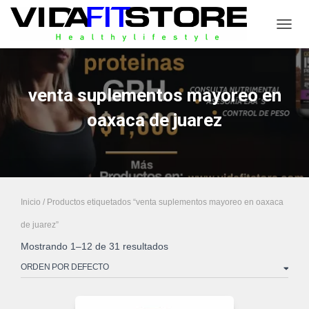
CAMB
venta suplementos mayoreo en
oaxaca de juarez
Inicio
/ Productos etiquetados “venta suplementos mayoreo en oaxaca
de juarez”
Mostrando 1–12 de 31 resultados