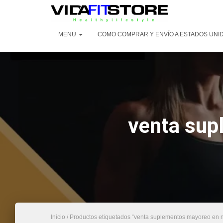
MENU
COMO COMPRAR Y ENVÍO A ESTADOS UNI
venta sup
Inicio
/ Productos etiquetados “venta suplementos mayoreo en 