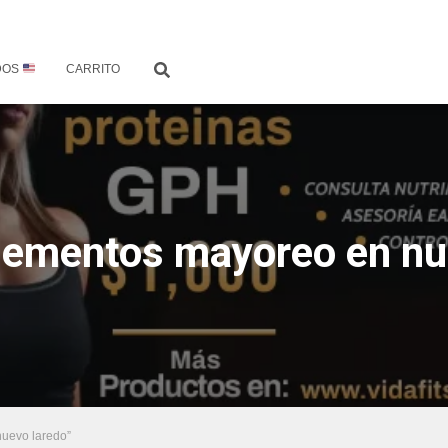
DOS
CARRITO
lementos mayoreo en nu
nuevo laredo”