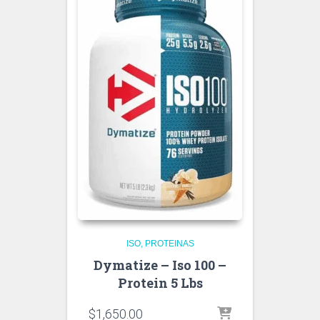
ISO
PROTEINAS
Dymatize – Iso 100 –
Protein 5 Lbs
$
1,650.00