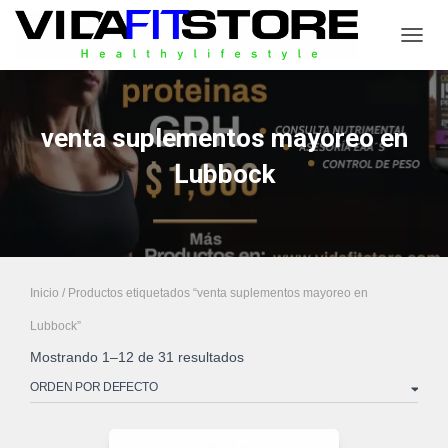
CAMB
venta suplementos mayoreo en
Lubbock
Inicio
/ Productos etiquetados “venta suplementos mayoreo en
Lubbock”
Mostrando 1–12 de 31 resultados