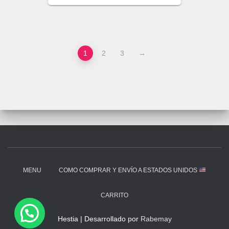
1
2
3
→
MENU
COMO COMPRAR Y ENVÍO A ESTADOS UNIDOS
CARRITO
Hestia | Desarrollado por
Rabemay