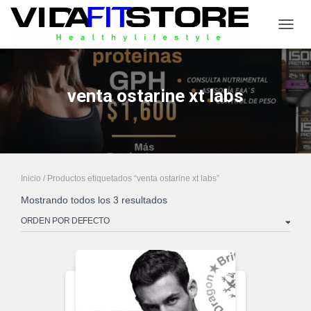
CAMB
venta ostarine xt labs
Inicio
/ Productos etiquetados “venta ostarine xt labs”
Mostrando todos los 3 resultados