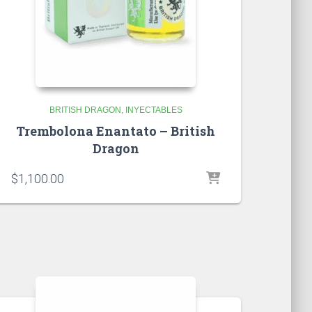
BRITISH DRAGON
INYECTABLES
Trembolona Enantato – British
Dragon
$
1,100.00