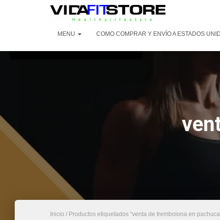
MENU
COMO COMPRAR Y ENVÍO A ESTADOS UNI
ven
Inicio
/ Productos etiquetados “venta de trembolona en pachuca