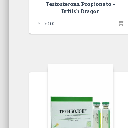
Testosterona Propionato –
British Dragon
$
950.00