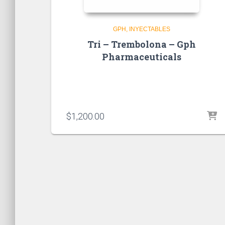
GPH
INYECTABLES
Tri – Trembolona – Gph
Pharmaceuticals
$
1,200.00