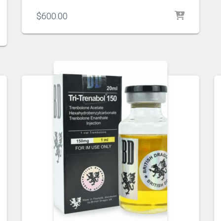
$
600.00