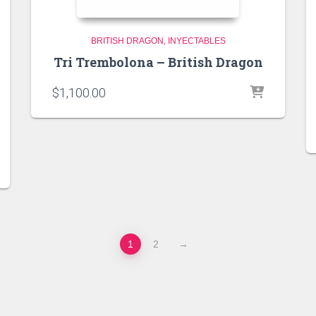
BRITISH DRAGON
INYECTABLES
Tri Trembolona – British Dragon
$
1,100.00
1
2
→