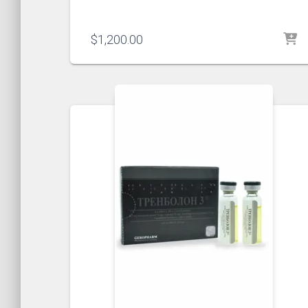
$
1,200.00