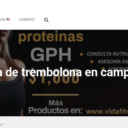
DOS
CARRITO
a de trembolona en cam
he”