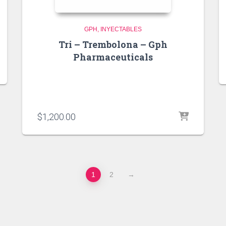
GPH
INYECTABLES
Tri – Trembolona – Gph
Pharmaceuticals
$
1,200.00
1
2
→