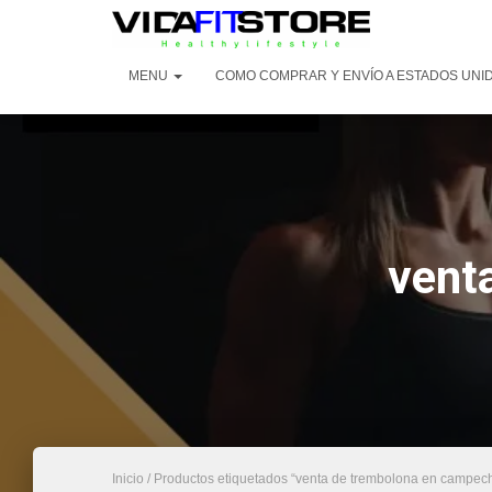
MENU
COMO COMPRAR Y ENVÍO A ESTADOS UNI
vent
Inicio
/ Productos etiquetados “venta de trembolona en campec