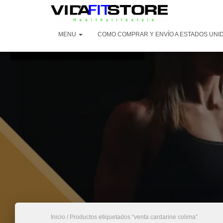
MENU
COMO COMPRAR Y ENVÍO A ESTADOS UNI
Inicio
/ Productos etiquetados “venta cardarine colima”