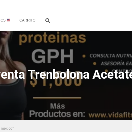
DOS
CARRITO
venta Trenbolona Acetat
e mexico”