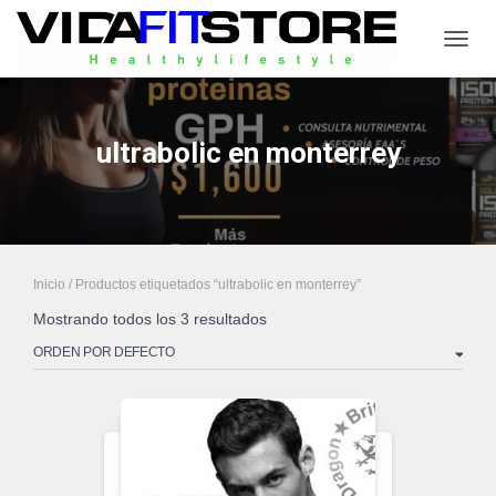
CAMB
ultrabolic en monterrey
Inicio
/ Productos etiquetados “ultrabolic en monterrey”
Mostrando todos los 3 resultados